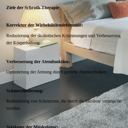
Ziele der Schroth-Therapie
Korrektur der Wirbelsäulendeformität:
Reduzierung der skoliotischen Krümmungen und Verbesserung
der Körperhaltung.
Verbesserung der Atemfunktion:
Optimierung der Atmung durch gezielte Atemtechniken.
Schmerzlinderung:
Reduzierung von Schmerzen, die durch die Skoliose verursacht
werden.
Stärkung der Muskulatur: