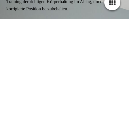
Training der richtigen Körperhaltung im Alltag, um die
korrigierte Position beizubehalten.
Ablauf der Schroth-Therapie
1. Diagnose und Befundaufnahme:
Der Therapeut führt eine genaue Analyse der
Wirbelsäulendeformität durch und bestimmt das spezifische
Krümmungsmuster.
2. Erstellung eines individuellen Therapieplans:
Basierend auf der Diagnose wird ein maßgeschneiderter
Übungsplan entwickelt.
3. Durchführung der Übungen: