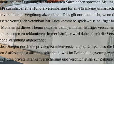
­bleme bei der Erstat­tung der ver­ein­bar­ten Sätze haben spre­chen Sie uns
 Pra­xis­in­ha­ber eine Hono­rar­ver­ein­ba­rung für eine kran­ken­gym­nas­ti­
r ver­ein­bar­ten Ver­gü­tung akzep­tie­ren. Dies gilt nur dann nicht, wenn der
s­sätze ver­trag­lich ver­ein­bart hat. Dies kommt bei­spiels­weise häu­fi­ger be
Mona­ten ist die­ses Thema aktu­el­ler denn je: Immer häu­fi­ger ver­su­chen P
the­ra­peu­ten zu rekla­mie­ren. Immer häu­fi­ger wird dabei durch die Ver­si
 hohe Ver­gü­tung abge­rech­net.
bset­zun­gen durch die pri­va­ten Kran­ken­ver­si­che­rer zu Unrecht, so die 
n Auf­fas­sung ist allein ent­schei­dend, was im Behand­lungs­ver­trag zwi­sc
bin­det die pri­vate Kran­ken­ver­si­che­rung und ver­pflich­tet sie zur Zah­
 Kostenerstattung durch Ihre PKV? Gerichtsurteile
ss sich unser Honorar deutlich unterhalb des 2,3-fachen VdAK-Satzes
nicht nehmen, unsere Behandlungen mit deutlich höherem Therapieaufw
unehmen, als es dem vertraglich mit den Krankenkassen vereinbarten P
 entspricht. Dem Drängen der Kostenträger - auch der Privatversicherer 