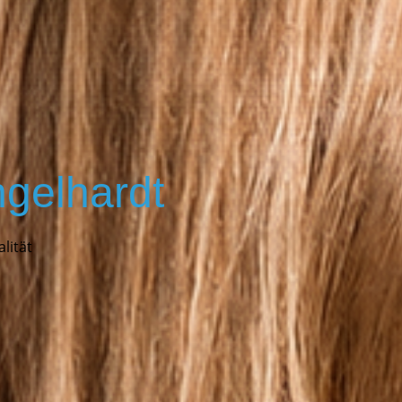
gelh
ardt
alität