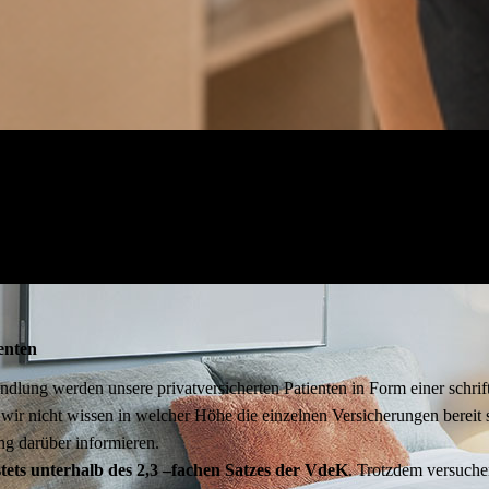
ienten
ung wer­den unsere pri­vat­ver­si­cher­ten Pati­en­ten in Form einer schrift­l
ir nicht wis­sen in wel­cher Höhe die ein­zel­nen Ver­si­che­run­gen bereit sin
ung dar­über infor­mie­ren.
tets unter­halb des 2,3 –fachen Sat­zes der VdeK
. Trotz­dem ver­su­chen