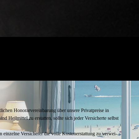
i­chen Hono­rar­ver­ein­ba­rung über unsere Pri­vat­preise in
d Heil­mit­tel zu erstat­ten, sollte sich jeder Ver­si­cherte selbst
 ein­zelne Ver­si­che­rer die volle Kos­ten­er­stat­tung zu ver­wei­