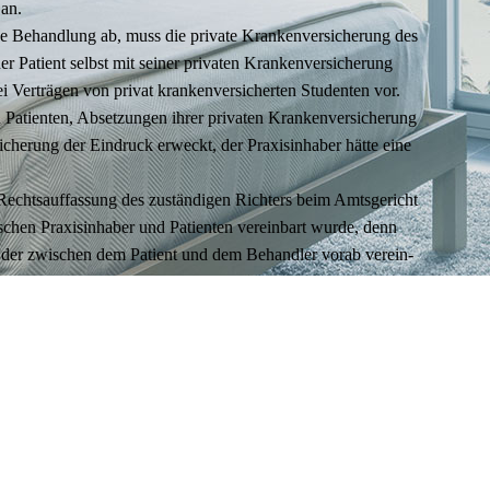
 an.
sche Behand­lung ab, muss die pri­vate Kran­ken­ver­si­che­rung des
 Pati­ent selbst mit sei­ner pri­va­ten Kran­ken­ver­si­che­rung
i Ver­trä­gen von pri­vat kran­ken­ver­si­cher­ten Stu­den­ten vor.
ati­en­ten, Abset­zun­gen ihrer pri­va­ten Kran­ken­ver­si­che­rung
­che­rung der Ein­druck erweckt, der Pra­xis­in­ha­ber hätte eine
Rechts­auf­fas­sung des zustän­di­gen Rich­ters beim Amts­ge­richt
hen Pra­xis­in­ha­ber und Pati­en­ten ver­ein­bart wurde, denn
lung der zwi­schen dem Pati­ent und dem Behand­ler vorab ver­ein­
 bewegt, lassen wir es
and und längerer
flichtstandard von
- nach einer