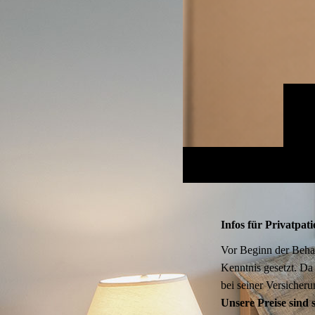
Infos für Privatpat
Vor Beginn der Behand­l
Kennt­nis gesetzt. Da w
bei sei­ner Ver­si­che­r
Unsere Preise sind s