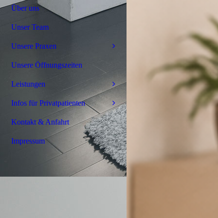
Über uns
Unser Team
Unsere Praxen
Unsere Öffnungszeiten
Leistungen
Infos für Privatpatienten
Kontakt & Anfahrt
Impressum