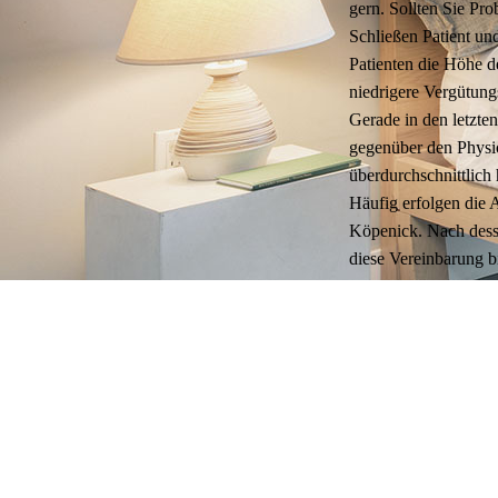
gern. Soll­ten Sie Pro
Schlie­ßen Pati­ent und
Pati­en­ten die Höhe de
nied­ri­gere Ver­gü­tung
Gerade in den letz­ten 
gegen­über den Phy­sio­
über­durch­schnitt­lich
Häu­fig erfol­gen die A
Köpe­nick. Nach des­se
diese Ver­ein­ba­rung 
bar­ten Ver­gü­tung.
Probleme bei der
Unabhängig davon, da
uns auch weiterhin 
Behandlungszeit vorz
lediglich 15 Minuten